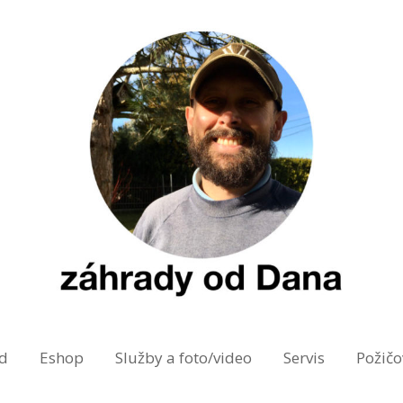
d
Eshop
Služby a foto/video
Servis
Požič