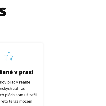
s
šané v praxi
kov prác v realite
enských záhrad
ch plôch som už zažil
preto teraz môžem