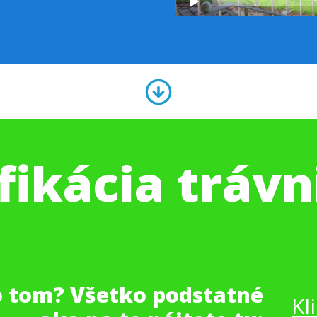
fikácia tráv
 o tom? Všetko podstatné
Kl