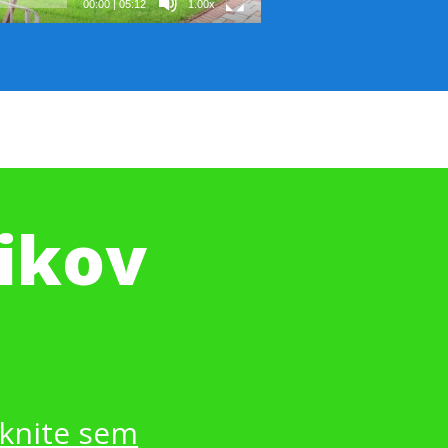
00:00
|
05:12
1.00x
nikov
iknite sem