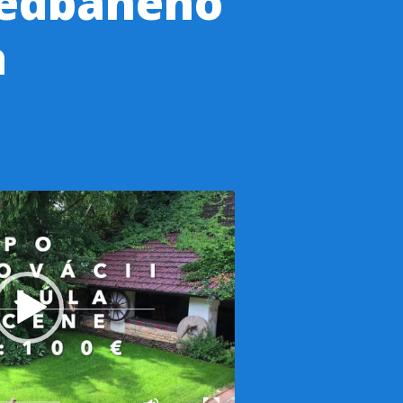
nedbaného
a