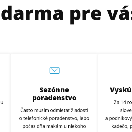
zdarma pre vá
Sezónne
Vyskú
poradenstvo
du
Za 14 ro
Často musím odmietať žiadosti
slov
o telefonické poradenstvo, lebo
a podnikový
počas dňa makám u niekoho
kadečo, 