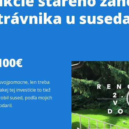
ukcie starého za
trávnika u sused
100€
Video
prehrávač
 svojpomocne, len treba
ej tej investície to tiež
robil sused, podľa mojich
daril.