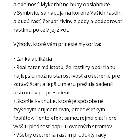
a odolnosť. Mykorhízne huby obsiahnuté
v Symbivite sa napoja na korene Vašich rastlín
a budú rásť, čerpať živiny z pôdy a podporovať
rastlinu po celý jej život.
Výhody, ktoré vám prinesie mykoríza:
• Ľahká aplikácia
• Realizátor má istotu, že rastliny obdržia tu
najlepšiu možnú starostlivosť a ošetrenie pre
zdravý štart a lepšiu mieru prežitia sadeníc
a stromov po presadení
• Skoršie kvitnutie, ktoré je spôsobené
zvýšeným príjmom živín, predovšetkým
fosfátov. Tento efekt samozrejme platí i pre
vyššiu plodnosť napr. u ovocných stromov
• Všetky ošetrenia rastlín produkty rady