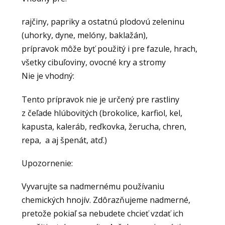
rajčiny, papriky a ostatnú plodovú zeleninu
(uhorky, dyne, melóny, baklažán),
prípravok môže byť použitý i pre fazule, hrach,
všetky cibuľoviny, ovocné kry a stromy
Nie je vhodný:
Tento prípravok nie je určený pre rastliny
z čeľade hlúbovitých (brokolice, karfiol, kel,
kapusta, kaleráb, reďkovka, žerucha, chren,
repa, a aj špenát, atď.)
Upozornenie:
Vyvarujte sa nadmernému používaniu
chemických hnojív. Zdôrazňujeme nadmerné,
pretože pokiaľ sa nebudete chcieť vzdať ich