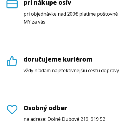
pri nákupe osív
pri objednávke nad 200€ platíme poštovné
MY za vás
doručujeme kuriérom
vždy hľadám najefektívnejšiu cestu dopravy
Osobný odber
na adrese: Dolné Dubové 219, 919 52