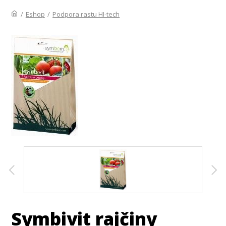
/
Eshop
/
Podpora rastu HI-tech
Symbivit rajčiny