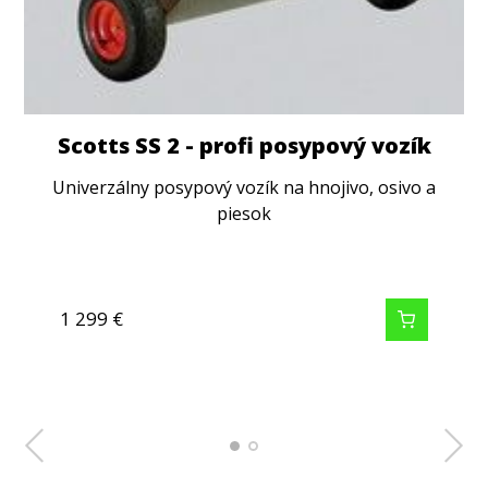
Sportsmaster CRF High K - jesenné
Scotts SS 2 - profi posypový vozík
hnojivo
Univerzálny posypový vozík na hnojivo, osivo a
piesok
Ideálne na použitie pred obdobím s extrémnymi
teplotami alebo k príprave na zimu. Dusík s riadeným
uvoľňovaním je rastlinám dodávaný…
1 299
109
€
€