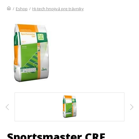
/
Eshop
/
Hi-tech hnojivá pre trávniky
Sportsmaster CRF