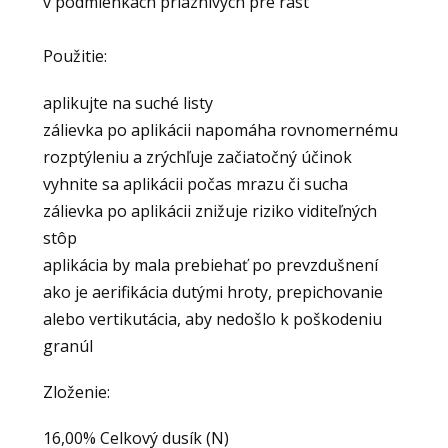
v podmienkach priaznivých pre rast
Použitie:
aplikujte na suché listy
zálievka po aplikácii napomáha rovnomernému
rozptýleniu a zrýchľuje začiatočný účinok
vyhnite sa aplikácii počas mrazu či sucha
zálievka po aplikácii znižuje riziko viditeľných
stôp
aplikácia by mala prebiehať po prevzdušnení
ako je aerifikácia dutými hroty, prepichovanie
alebo vertikutácia, aby nedošlo k poškodeniu
granúl
Zloženie:
16,00% Celkový dusík (N)