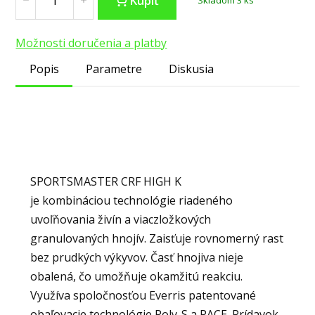
Kúpiť
Skladom 3 ks
Možnosti doručenia a platby
Popis
Parametre
Diskusia
SPORTSMASTER CRF HIGH K
je kombináciou technológie riadeného
uvoľňovania živín a viaczložkových
granulovaných hnojív. Zaisťuje rovnomerný rast
bez prudkých výkyvov. Časť hnojiva nieje
obalená, čo umožňuje okamžitú reakciu.
Využíva spoločnosťou Everris patentované
obaľovacie technológie Poly-S a PACE. Prídavok