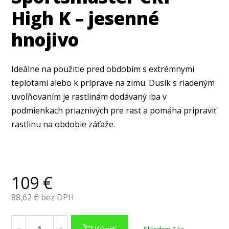
High K – jesenné
hnojivo
Ideálne na použitie pred obdobím s extrémnymi
teplotami alebo k príprave na zimu. Dusík s riadeným
uvoľňovaním je rastlinám dodávaný iba v
podmienkach priaznivých pre rast a pomáha pripraviť
rastlinu na obdobie záťaže.
109
€
88,62
€ bez DPH