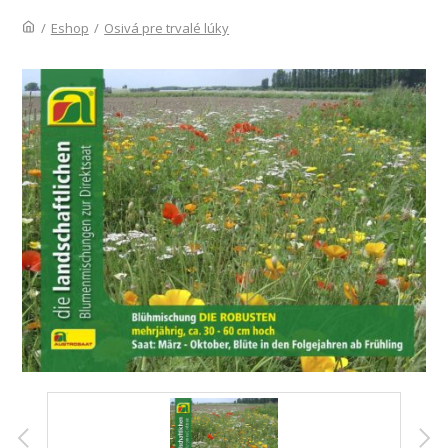
/
Eshop
/
Osivá pre trvalé lúky