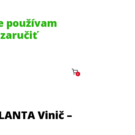
ne používam
 zaručiť
0
PLANTA Vinič –