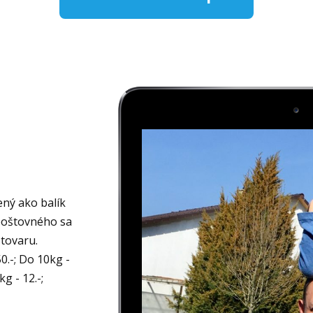
ný ako balík
poštovného sa
tovaru.
50.-; Do 10kg -
kg - 12.-;