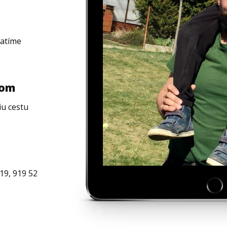
latíme
rom
iu cestu
19, 919 52