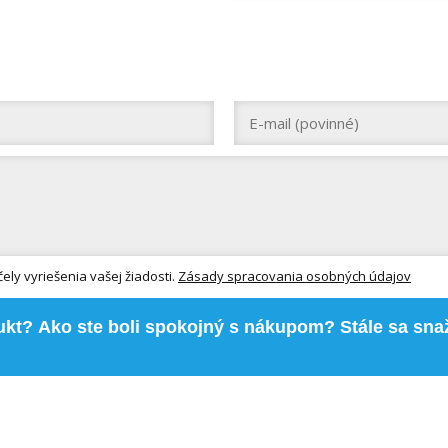
ly vyriešenia vašej žiadosti.
Zásady spracovania osobných údajov
kt? Ako ste boli spokojný s nákupom? Stále sa sna
.