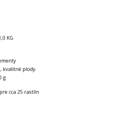
1,0 KG
ementy
 kvalitné plody.
0 g
re cca 25 rastlín