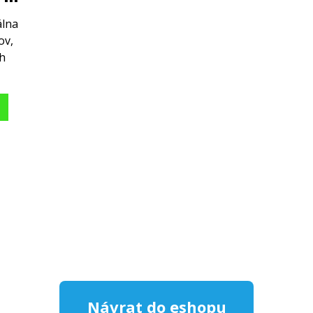
álna
ov,
ch
Návrat do eshopu