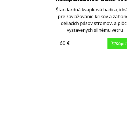
Štandardná kvapková hadica, ide
pre zavlažovanie kríkov a záhon
deliacich pásov stromov, a plô
vystavených silnému vetru
69
€
Kúpiť