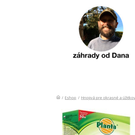
/
Eshop
/
Hnojivá pre okrasné a úžitkov