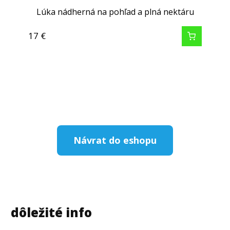
Lúka nádherná na pohľad a plná nektáru
17
€
Návrat do eshopu
dôležité info